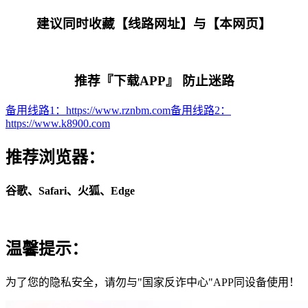
建议同时收藏【线路网址】与【本网页】
推荐『下载APP』 防止迷路
备用线路
1
：
https://www.rznbm.com
备用线路
2
：
https://www.k8900.com
推荐浏览器：
谷歌、Safari、火狐、Edge
温馨提示：
为了您的隐私安全，请勿与"国家反诈中心"APP同设备使用！