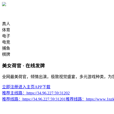
真人
体育
电子
电竞
捕鱼
棋牌
美女荷官 · 在线发牌
全网最美荷官，倾情出演，极致视觉盛宴，多元游戏种类，为
立即注册
进入主页
APP下载
推荐主线路：
https://34.96.227.59:31202
推荐线路：
https://34.96.227.59:31201
推荐线路：
https://www.1nz