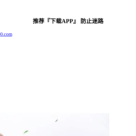
推荐『下载APP』 防止迷路
00.com